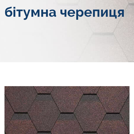
бітумна черепиця