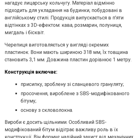
нагадує лицарську кольчугу. Матеріал відмінно
підходить для укладання на будинки, побудовані в
англійському стилі. Продукція випускається в п’яти
відтінках з 3D-ефектом: кава, розмарин, полуниця,
мигдаль і бісквіт.
Черепиця виготовляється у вигляді окремих
пластинок. Вони мають шириною 318 мм, Їх товщина
становить 3,1 мм. Довжина пластин дорівнює 1 метру.
Конструкція включає:
присипку, зроблену зі сланцевого грануляту;
просочення, вироблене з SBS-модифікованого
бітуму;
основу з скловолокна.
Вироби є досить щільними. Особливий SBS-
модифікований бітум відіграє важливу роль в їх
конструкції. Він формує надійний захист від механічних