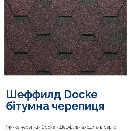
Шеффилд Docke
бітумна черепиця
Гнучка черепиця Docke «Шеффілд» входить в серію