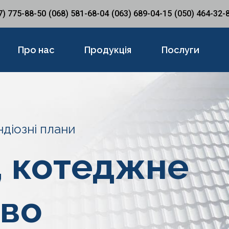
7) 775-88-50
(068) 581-68-04
(063) 689-04-15
(050) 464-32-
Про нас
Продукція
Послуги
ндіозні плани
, котеджне
тво