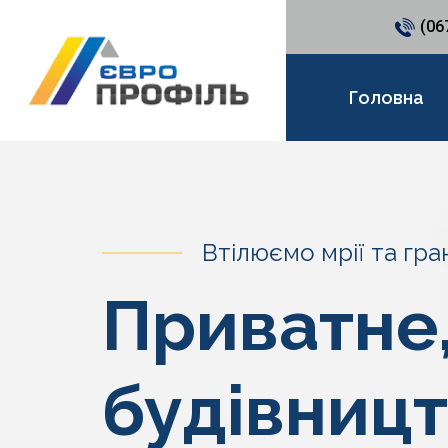
(06
Головна
Втілюємо мрії та гра
Приватне
будівниц