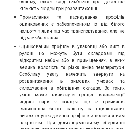
одному, також слід пам’ятати про достатню
кількість людей при розвантаженні.
Промаслення та пасивування профілів
оцинкованих є забезпеченням їх від білого
нальоту тільки під час транспортування, але не
під час зберігання.
Оцинкований профіль в упаковці або лист в
рулоні не можуть бути складовані під
відкритим небом або в приміщеннях, в яких
велика вологість та різка зміна температури.
Особливу увагу належить звернути на
розвантаження в зимових умовах та
складування в обігрівних складах. За таких
умов може виникнути процес конденсації
водної пари з повітря, що є причиною
виникнення білого нальоту на оцинкованих
листах та ушкодження профілів з поліестровим
покриттям. При довготерміновому зберіганні