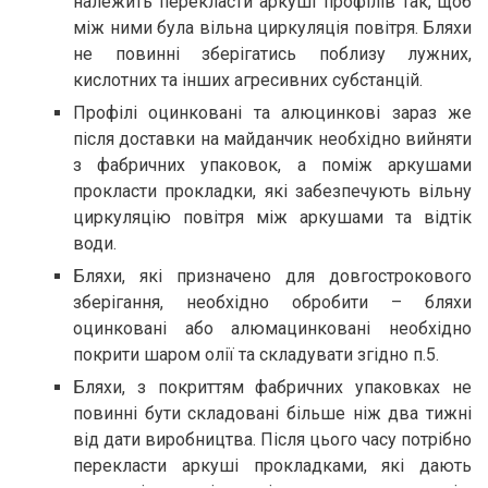
належить перекласти аркуші профілів так, щоб
між ними була вільна циркуляція повітря. Бляхи
не повинні зберігатись поблизу лужних,
кислотних та інших агресивних субстанцій.
Профілі оцинковані та алюцинкові зараз же
після доставки на майданчик необхідно вийняти
з фабричних упаковок, а поміж аркушами
прокласти прокладки, які забезпечують вільну
циркуляцію повітря між аркушами та відтік
води.
Бляхи, які призначено для довгострокового
зберігання, необхідно обробити – бляхи
оцинковані або алюмацинковані необхідно
покрити шаром олії та складувати згідно п.5.
Бляхи, з покриттям фабричних упаковках не
повинні бути складовані більше ніж два тижні
від дати виробництва. Після цього часу потрібно
перекласти аркуші прокладками, які дають