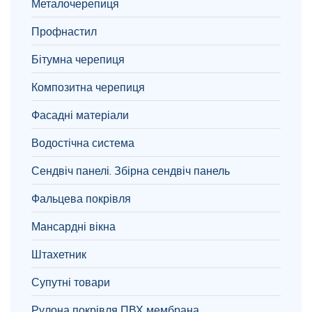
Металочерепиця
Профнастил
Бітумна черепиця
Композитна черепиця
Фасадні матеріали
Водостічна система
Сендвіч панелі. Збірна сендвіч панель
Фальцева покрівля
Мансардні вікна
Штахетник
Супутні товари
Рулона покрівля ПВХ мембрана