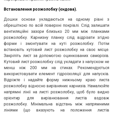
Встановлення розжолобку (єндова).
Дошки основи укладаються на одному рівні з
обрешіткою по всій поверхні покрівлі. Слід залишати
вентиляційні зазори близько 20 мм між планками
розжолобку. Карнизну планку слід відрізати згідно
форми і змонтувати на куті розжолобку. Потім
встановіть кутовий лист розжолобку на своє місце.
Закріпіть лист за допомогою оцинкованих cаморізів.
Кутовий лист розжолобку слід укладати з напуском не
менш ніж 200 мм на стиках. Рекомендується
використовувати елемент гідроізоляції для напусків.
Відріжте і надайте форму нижньому краю листа
розжолобку відносно вирівняних карнизів. Намалюйте
напрямні лінії на листі розжолобку, щоб було видно
орієнтир для вирівнювання листів вздовж
розжолобку. Мінімальна відстань між напрямними
лініями (що вказують на положення листів