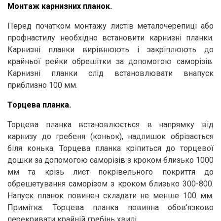
Монтаж карнизних планок.
Перед початком монтажу листів металочерепиці або
профнастилу необхідно встановити карнизні планки.
Карнизні планки вирівнюють і закріплюють до
крайньої рейки обрешітки за допомогою cаморізів.
Карнизні планки слід встановлювати внапуск
приблизно 100 мм.
Торцева планка.
Торцева планка встановлюється в напрямку від
карнизу до гребеня (коньок), надлишок обрізається
біля конька. Торцева планка кріпиться до торцевої
дошки за допомогою саморізів з кроком близько 1000
мм та крізь лист покрівельного покриття до
обрешетування саморізом з кроком близько 300-800.
Напуск планок повинен складати не менше 100 мм.
Примітка: Торцева планка повинна обов'язково
перекривати крайній гребінь хвилі.