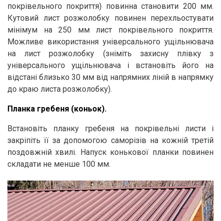
покрівельного покриття) повинна становити 200 мм.
Кутовий лист розжолобку повинен перехльостувати
мінімум на 250 мм лист покрівельного покриття.
Можливе використання універсального ущільнювача
на лист розжолобку (зніміть захисну плівку з
універсального ущільнювача і встановіть його на
відстані близько 30 мм від напрямних ліній в напрямку
до краю листа розжолобку).
Планка гребеня (коньок).
Встановіть планку гребеня на покрівельні листи і
закріпіть її за допомогою саморізів на кожній третій
поздовжній хвилі. Напуск конькової планки повинен
складати не менше 100 мм.