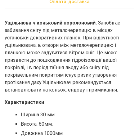
Оплата, доставка
Ущільнюва
ч коньковий поролоновий.
Запобігає
забивання снігу під металочерепицю в місцях
установки декоративних планок. При відсутності
ущільнювача, в отвори між металочерепицею і
планкою може задуватися вітром сніг. Це може
призвести до пошкодження гідроізоляції вашої
покрівлі, і в період таїння льоду або снігу під
покрівельним покриттям існує ризик утворення
протікання даху.Ущільнювач рекомендується
встановлювати на коньок, ендову і примикання.
Характеристики
Ширина 30 мм:
Висота: 60мм;
Довжина 1000мм