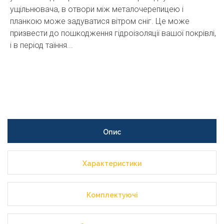
ущільнювача, в отвори між металочерепицею і
планкою може задуватися вітром сніг. Це може
призвести до пошкодження гідроізоляції вашої покрівлі,
і в період таїння...
Опис
Характеристики
Комплектуючі